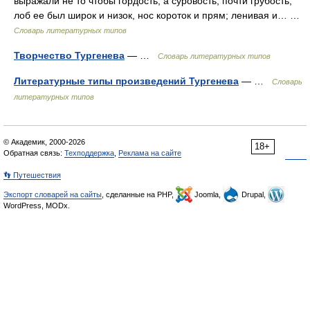
выражали не то чтобы гордость, а суровость, почти грубость;
лоб ее был широк и низок, нос короток и прям; ленивая и… …
Словарь литературных типов
Творчество Тургенева
— …
Словарь литературных типов
Литературные типы произведений Тургенева
— …
Словарь
литературных типов
© Академик, 2000-2026
18+
Обратная связь:
Техподдержка
,
Реклама на сайте
👣 Путешествия
Экспорт словарей на сайты
, сделанные на PHP,
Joomla,
Drupal,
WordPress, MODx.